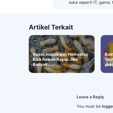
suka seperti IT, game, t
Artikel Terkait
Guest House dan Homestay
Buk
Bisa Rawan Rayap Jika
Ter
Banyak…
yan
Leave a Reply
You must be
logge