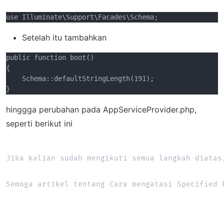
use Illuminate\Support\Facades\Schema;
Setelah itu tambahkan
public function boot()

{

    Schema::defaultStringLength(191);

}
hinggga perubahan pada AppServiceProvider.php,
seperti berikut ini
Jika kalian sudah mengikuti semua langkah diatas
Semoga artikel tentang Cara mengatasi Specified 