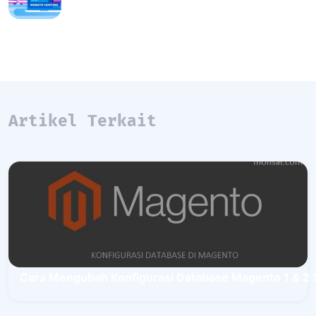
Artikel Terkait
Cara Mengubah Konfigurasi Database Magento 1 & 2 