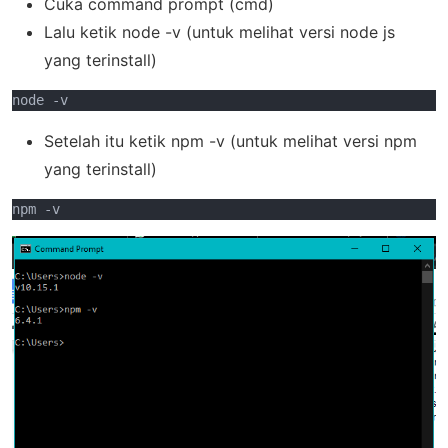
Cuka command prompt (cmd)
Lalu ketik node -v (untuk melihat versi node js
yang terinstall)
node -v
Setelah itu ketik npm -v (untuk melihat versi npm
yang terinstall)
npm -v