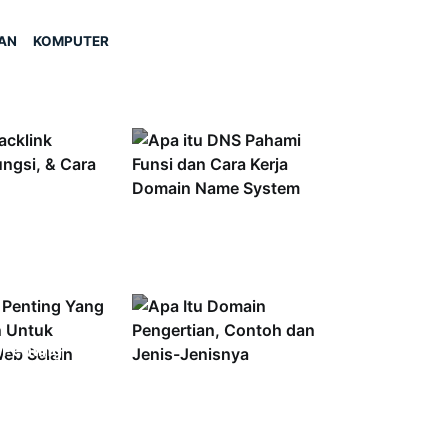
AN
KOMPUTER
acklink?
Apa itu DNS? Pahami
Fungsi, &
Funsi dan Cara Kerja
atnya
Domain…
l Penting
utuhkan
Apa Itu Domain?
embuat Web
Pengertian, Contoh
dan Jenis-Jenisnya