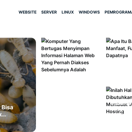
WEBSITE
SERVER
LINUX
WINDOWS
PEMROGRAM
Apa Itu B
Manfaat, 
Cara Dap
Komputer Yang
Inilah Ha
 Bisa
Bertugas Menyimpan
Yang Dib
ak…
Informasi Halaman
Untuk M
Web Yang Pernah…
Selain…